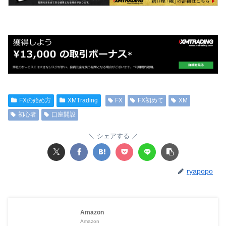
FXの始め方
XMTrading
FX
FX初めて
XM
初心者
口座開設
シェアする
ryapopo
Amazon
Amazon