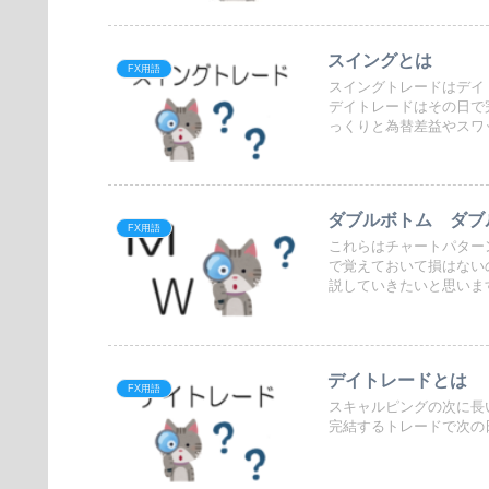
スイングとは
FX用語
スイングトレードはデイ
デイトレードはその日で完結し
っくりと為替差益やスワ
ダブルボトム ダブ
FX用語
これらはチャートパターンで基本となる
で覚えておいて損はないので是非覚えてくだ
説していきたいと思いま
デイトレードとは
FX用語
スキャルピングの次に長いポジ
完結するトレードで次の