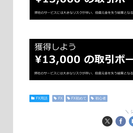
FX用語
FX
FX初めて
初心者