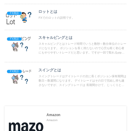
ロットとは
FX用語
FXでのロットの説明です。
スキャルピングとは
FX用語
スキャルピングとはトレード時間でいうと数秒～数分単位のトレー
ドになります。 ポジションを長く持たないので心労も軽く初心者
にもやりやすいトレードだと思います。ですが一回で取れるpipが
少ないので一日に何回も重ねないといけない方法です。
スイングとは
FX用語
スイングトレードはデイトレードの次に長くポジション保有期間は
数日～数週間になります。 デイトレードはその日で完結し持ち越
さないですが、スイングトレードは 長期間かけて、じっくりと為
替差益やスワップポイントを狙う人向けと言えます。
Amazon
Amazon